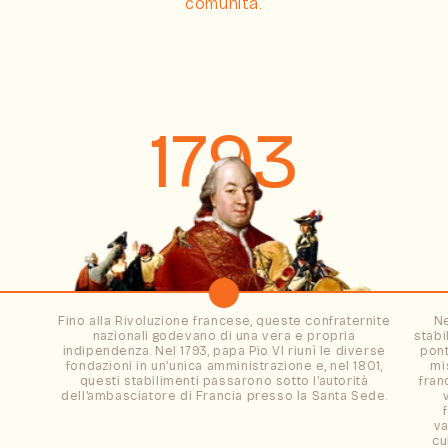
comunità.
1793
Fino alla Rivoluzione francese, queste confraternite
Ne
nazionali godevano di una vera e propria
stabi
indipendenza. Nel 1793, papa Pio VI riunì le diverse
pont
fondazioni in un’unica amministrazione e, nel 1801,
mi
questi stabilimenti passarono sotto l’autorità
fran
dell’ambasciatore di Francia presso la Santa Sede.
va
cu