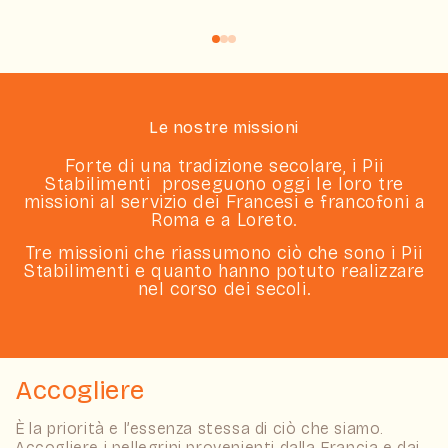
Le nostre missioni
Forte di una tradizione secolare, i Pii
Stabilimenti proseguono oggi le loro tre
missioni al servizio dei Francesi e francofoni a
Roma e a Loreto.
Tre missioni che riassumono ciò che sono i Pii
Stabilimenti e quanto hanno potuto realizzare
nel corso dei secoli.
Accogliere
È la priorità e l’essenza stessa di ciò che siamo.
Accogliere i pellegrini provenienti dalla Francia e dai